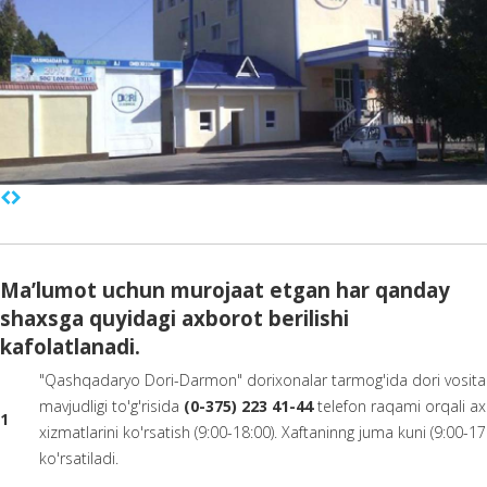
Ma’lumot uchun murojaat etgan har qanday
shaxsga quyidagi axborot berilishi
kafolatlanadi.
"Qashqadaryo Dori-Darmon" dorixonalar tarmog'ida dori vosital
mavjudligi to'g'risida
(0-375) 223 41-44
telefon raqami orqali 
1
xizmatlarini ko'rsatish (9:00-18:00). Xaftaninng juma kuni (9:00-17
ko'rsatiladi.