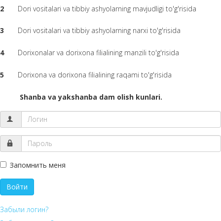
2
Dori vositalari va tibbiy ashyolarning mavjudligi to'g'risida
3
Dori vositalari va tibbiy ashyolarning narxi to'g'risida
4
Dorixonalar va dorixona filialining manzili to'g'risida
5
Dorixona va dorixona filialining raqami to'g'risida
Shanba va yakshanba dam olish kunlari.
Запомнить меня
Войти
Забыли логин?