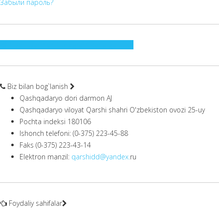
Забыли пароль?
" Dori-Darmon " telegram kanaliga utish
Biz bilan bog`lanish
Qashqadaryo dori darmon AJ
Qashqadaryo viloyat Qarshi shahri O'zbekiston ovozi 25-uy
Pochta indeksi 180106
Ishonch telefoni: (0-375) 223-45-88
Faks (0-375) 223-43-14
Elektron manzil:
qarshidd@yandex.
ru
Foydaliy sahifalar